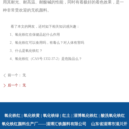
用其耐光、耐高温、耐酸碱的性能，同时有着极好的着色效果，是一
种非常受欢迎的无机颜料。
看了本文的网友，还对如下相关知识感兴趣：
1、
氧化铁红在保健品起什么作用
2、
氧化铁红可以食用吗，有毒么？对人体有害吗
3、
什么是氧化铁红
？
4、
氧化铁红（CAS号:1332-37-2）是危险品么
？
前一个：
无
ꄴ
后一个：
无
ꄲ
氧化铁红
| 氧化铁黄 | 氧化铁绿 | 红土
|
淄博氧化铁红
| 酸洗氧化铁红
氧化铁红颜料生产厂——淄博汇铁颜料有限公司 山东省淄博市淄川开